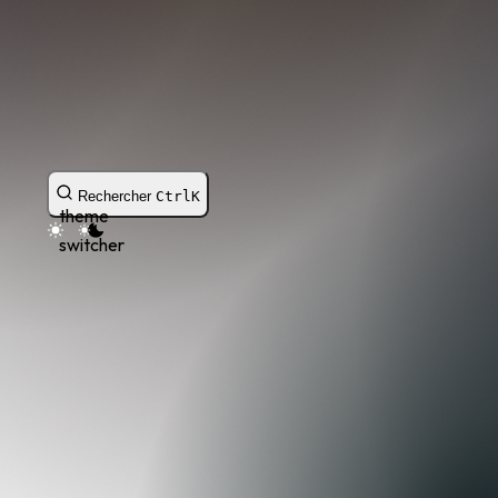
Rechercher
Ctrl
K
theme
switcher