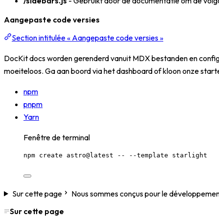
/sidebars.js
- Gebruikt door de documentatie om de volgor
Aangepaste code versies
Section intitulée « Aangepaste code versies »
DocKit docs worden gerenderd vanuit MDX bestanden en configura
moeiteloos. Ga aan boord via het dashboard of kloon onze starte
npm
pnpm
Yarn
Fenêtre de terminal
npm
create
astro@latest
--
--template
starlight
Sur cette page
Nous sommes conçus pour le développeme
Sur cette page