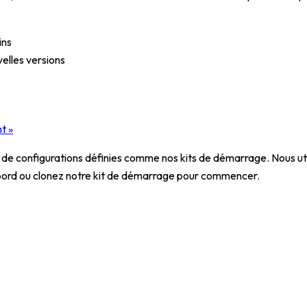
ins
velles versions
t »
de configurations définies comme nos kits de démarrage. Nous util
e bord ou clonez notre kit de démarrage pour commencer.