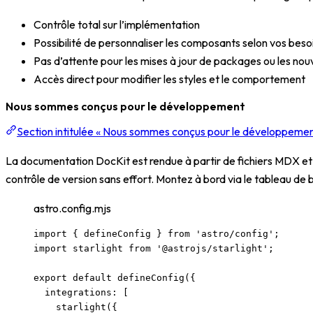
Contrôle total sur l’implémentation
Possibilité de personnaliser les composants selon vos beso
Pas d’attente pour les mises à jour de packages ou les nou
Accès direct pour modifier les styles et le comportement
Nous sommes conçus pour le développement
Section intitulée « Nous sommes conçus pour le développemen
La documentation DocKit est rendue à partir de fichiers MDX et 
contrôle de version sans effort. Montez à bord via le tableau d
astro.config.mjs
import
 { defineConfig } 
from
'
astro/config
'
;
import
 starlight 
from
'
@astrojs/starlight
'
;
export
default
defineConfig
({
integrations: [
starlight
({