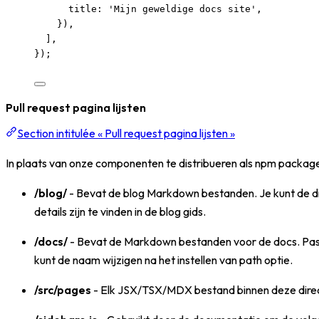
title: 
'
Mijn geweldige docs site
'
,
}),
],
});
Pull request pagina lijsten
Section intitulée « Pull request pagina lijsten »
In plaats van onze componenten te distribueren als npm packages 
/blog/
- Bevat de blog Markdown bestanden. Je kunt de dire
details zijn te vinden in de blog gids.
/docs/
- Bevat de Markdown bestanden voor de docs. Pas de 
kunt de naam wijzigen na het instellen van path optie.
/src/pages
- Elk JSX/TSX/MDX bestand binnen deze directo