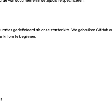
de van documenten in de zijbalk te specificeren.
ties gedefinieerd als onze starter kits. We gebruiken GitHub om
r kit om te beginnen.
nt