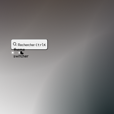
Rechercher
Ctrl
K
theme
switcher