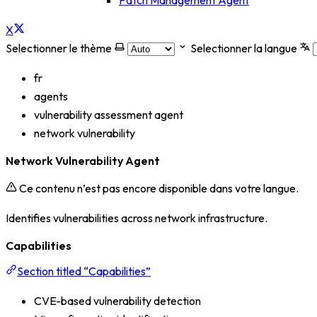
Patch Management Agent
X
Selectionner le thème
Selectionner la langue
fr
agents
vulnerability assessment agent
network vulnerability
Network Vulnerability Agent
Ce contenu n’est pas encore disponible dans votre langue.
Identifies vulnerabilities across network infrastructure.
Capabilities
Section titled “Capabilities”
CVE-based vulnerability detection