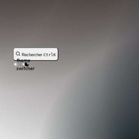
Rechercher
Ctrl
K
theme
switcher