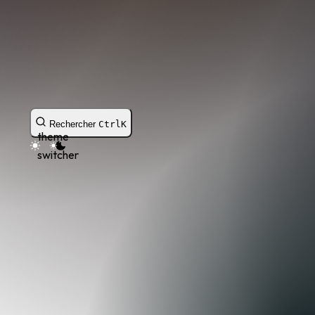
Rechercher
Ctrl
K
theme
switcher