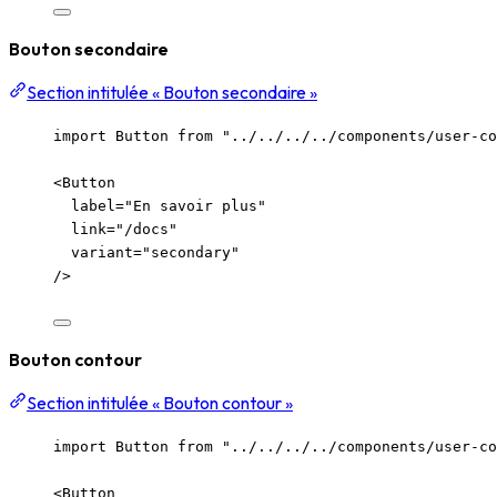
Bouton secondaire
Section intitulée « Bouton secondaire »
import
 Button 
from
"
../../../../components/user-co
<
Button
label
=
"
En savoir plus
"
link
=
"
/docs
"
variant
=
"
secondary
"
/>
Bouton contour
Section intitulée « Bouton contour »
import
 Button 
from
"
../../../../components/user-co
<
Button