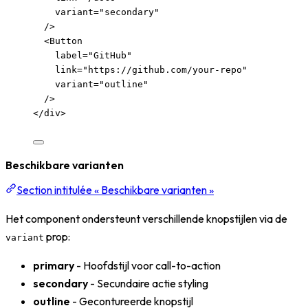
variant
=
"
secondary
"
/>
<
Button
label
=
"
GitHub
"
link
=
"
https://github.com/your-repo
"
variant
=
"
outline
"
/>
</
div
>
Beschikbare varianten
Section intitulée « Beschikbare varianten »
Het component ondersteunt verschillende knopstijlen via de
prop:
variant
primary
- Hoofdstijl voor call-to-action
secondary
- Secundaire actie styling
outline
- Gecontureerde knopstijl