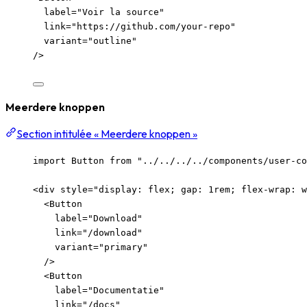
label
=
"
Voir la source
"
link
=
"
https://github.com/your-repo
"
variant
=
"
outline
"
/>
Meerdere knoppen
Section intitulée « Meerdere knoppen »
import
 Button 
from
"
../../../../components/user-co
<
div
style
=
"
display: flex; gap: 1rem; flex-wrap: w
<
Button
label
=
"
Download
"
link
=
"
/download
"
variant
=
"
primary
"
/>
<
Button
label
=
"
Documentatie
"
link
=
"
/docs
"