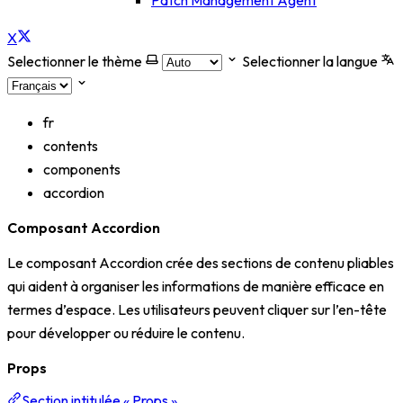
Patch Management Agent
X
Selectionner le thème
Selectionner la langue
fr
contents
components
accordion
Composant Accordion
Le composant Accordion crée des sections de contenu pliables
qui aident à organiser les informations de manière efficace en
termes d’espace. Les utilisateurs peuvent cliquer sur l’en-tête
pour développer ou réduire le contenu.
Props
Section intitulée « Props »