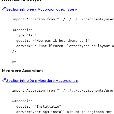
Section intitulée « Accordion avec Type »
import
 Accordion 
from
"
../../../../components/user
<
Accordion
type
=
"
faq
"
question
=
"
Hoe pas ik het thema aan?
"
answer
=
"
Je kunt kleuren, lettertypen en layout a
/>
Meerdere Accordions
Section intitulée « Meerdere Accordions »
import
 Accordion 
from
"
../../../../components/user
<
Accordion
question
=
"
Installatie
"
answer
=
"
Voer npm install uit om te beginnen met 