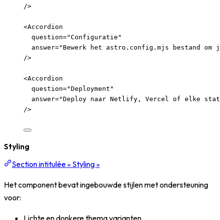
/>
<
Accordion
question
=
"
Configuratie
"
answer
=
"
Bewerk het astro.config.mjs bestand om j
/>
<
Accordion
question
=
"
Deployment
"
answer
=
"
Deploy naar Netlify, Vercel of elke stat
/>
Styling
Section intitulée « Styling »
Het component bevat ingebouwde stijlen met ondersteuning
voor:
Lichte en donkere thema varianten