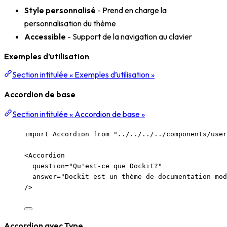
Style personnalisé
- Prend en charge la
personnalisation du thème
Accessible
- Support de la navigation au clavier
Exemples d’utilisation
Section intitulée « Exemples d’utilisation »
Accordion de base
Section intitulée « Accordion de base »
import
 Accordion 
from
"
../../../../components/user
<
Accordion
question
=
"
Qu'est-ce que Dockit?
"
answer
=
"
Dockit est un thème de documentation mod
/>
Accordion avec Type